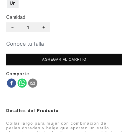
Unica
Cantidad
＋
－
Conoce tu talla
AGREGAR AL CARRITO
Comparte
Detalles del Producto
Collar largo para mujer con combinación de
perlas doradas y beige que aportan un estilo